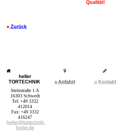
Qualität!
●
Zurück
heller
TORTECHNIK
» Anfahrt
» Kontakt
Steinstraße 1 A
16303 Schwedt
Tel: +49 3332
412014
Fax: +49 3332
416247
heller@tortechnik-
heller.de