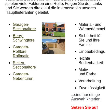
spielen viele Faktoren eine Rolle. Folgen Sie den Links
und Sie werden direkt auf die Internetseiten unseres
Hauptlieferanten geleitet.
Garagen-
Material- und
Sectionaltore
Wärmedämmeigen
Berry-
Sicherheit für
Schwingtore
Sie und Ihre
Familie
Garagen-
Rolltore
Einbaubedingun
Rollmatic
leichte
Seiten-
Bedienbarkeit
Sectionaltore
Motiv-
Garagen-
und Farbe
Nebentüren
Verarbeitung
Zuverlässigkeit
...sind nur einige
Auswahlkriterien.
Setzen Sie auf